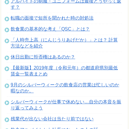
アルバイトの制服・ユニフォームは最後どうやって返
す？
転職の面接で短所を聞かれた時の対処法
飲食業の基本的な考え「QSC」とは？
「人時売上高（にんじうりあげだか）」とは？ 計算
方法などを紹介
休日出勤に拒否権はあるのか？
【最新版】2019年度（令和元年）の都道府県別最低
賃金一覧表まとめ
9月のシルバーウィークの飲食店の営業は忙しいのか
暇なのか。
シルバーウィークが仕事で休めない…自分の本音を振
り返ってみよう
残業代が出ない会社は当たり前ではない