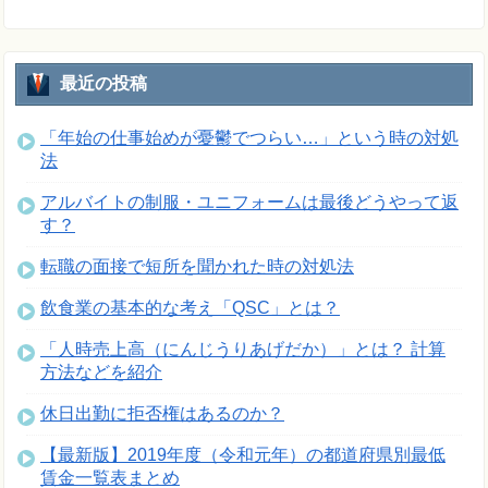
最近の投稿
「年始の仕事始めが憂鬱でつらい…」という時の対処
法
アルバイトの制服・ユニフォームは最後どうやって返
す？
転職の面接で短所を聞かれた時の対処法
飲食業の基本的な考え「QSC」とは？
「人時売上高（にんじうりあげだか）」とは？ 計算
方法などを紹介
休日出勤に拒否権はあるのか？
【最新版】2019年度（令和元年）の都道府県別最低
賃金一覧表まとめ