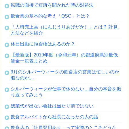
転職の面接で短所を聞かれた時の対処法
飲食業の基本的な考え「QSC」とは？
「人時売上高（にんじうりあげだか）」とは？ 計算
方法などを紹介
休日出勤に拒否権はあるのか？
【最新版】2019年度（令和元年）の都道府県別最低
賃金一覧表まとめ
9月のシルバーウィークの飲食店の営業は忙しいのか
暇なのか。
シルバーウィークが仕事で休めない…自分の本音を振
り返ってみよう
残業代が出ない会社は当たり前ではない
飲食アルバイトから社長になったの人の話
飲食店の「社員登用あり」って実際のところどうな