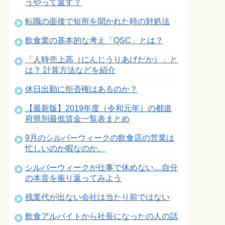
うやって返す？
転職の面接で短所を聞かれた時の対処法
飲食業の基本的な考え「QSC」とは？
「人時売上高（にんじうりあげだか）」と
は？ 計算方法などを紹介
休日出勤に拒否権はあるのか？
【最新版】2019年度（令和元年）の都道
府県別最低賃金一覧表まとめ
9月のシルバーウィークの飲食店の営業は
忙しいのか暇なのか。
シルバーウィークが仕事で休めない…自分
の本音を振り返ってみよう
残業代が出ない会社は当たり前ではない
飲食アルバイトから社長になったの人の話