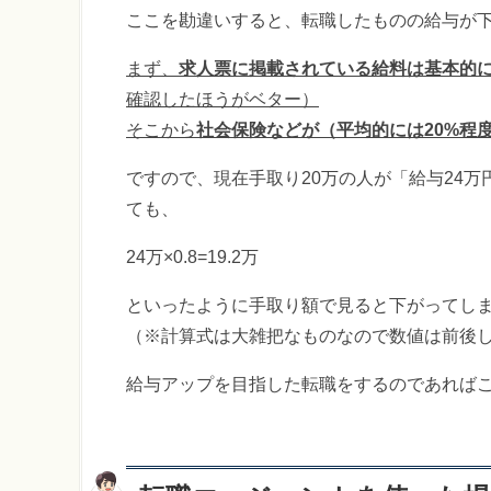
ここを勘違いすると、転職したものの給与が
まず、
求人票に掲載されている給料は基本的
確認したほうがベター）
そこから
社会保険などが（平均的には20%程
ですので、現在手取り20万の人が「給与24
ても、
24万×0.8=19.2万
といったように手取り額で見ると下がってし
（※計算式は大雑把なものなので数値は前後
給与アップを目指した転職をするのであれば