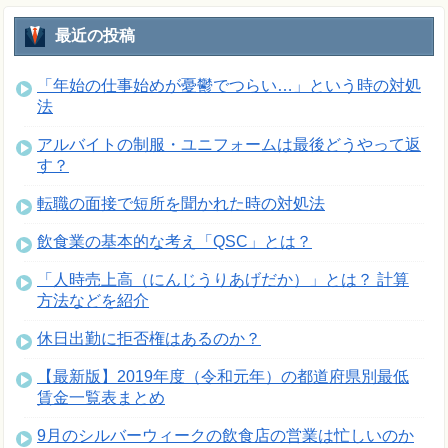
最近の投稿
「年始の仕事始めが憂鬱でつらい…」という時の対処
法
アルバイトの制服・ユニフォームは最後どうやって返
す？
転職の面接で短所を聞かれた時の対処法
飲食業の基本的な考え「QSC」とは？
「人時売上高（にんじうりあげだか）」とは？ 計算
方法などを紹介
休日出勤に拒否権はあるのか？
【最新版】2019年度（令和元年）の都道府県別最低
賃金一覧表まとめ
9月のシルバーウィークの飲食店の営業は忙しいのか