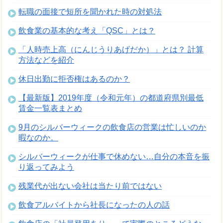
転職の面接で短所を聞かれた時の対処法
飲食業の基本的な考え「QSC」とは？
「人時売上高（にんじうりあげだか）」とは？ 計算
方法などを紹介
休日出勤に拒否権はあるのか？
【最新版】2019年度（令和元年）の都道府県別最低
賃金一覧表まとめ
9月のシルバーウィークの飲食店の営業は忙しいのか
暇なのか。
シルバーウィークが仕事で休めない…自分の本音を振
り返ってみよう
残業代が出ない会社は当たり前ではない
飲食アルバイトから社長になったの人の話