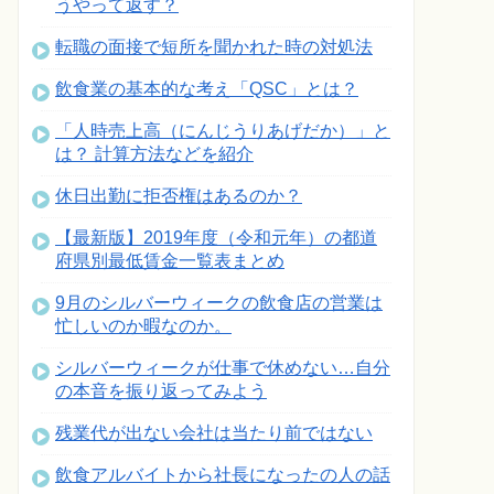
うやって返す？
転職の面接で短所を聞かれた時の対処法
飲食業の基本的な考え「QSC」とは？
「人時売上高（にんじうりあげだか）」と
は？ 計算方法などを紹介
休日出勤に拒否権はあるのか？
【最新版】2019年度（令和元年）の都道
府県別最低賃金一覧表まとめ
9月のシルバーウィークの飲食店の営業は
忙しいのか暇なのか。
シルバーウィークが仕事で休めない…自分
の本音を振り返ってみよう
残業代が出ない会社は当たり前ではない
飲食アルバイトから社長になったの人の話