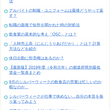
法
アルバイトの制服・ユニフォームは最後どうやって返
す？
転職の面接で短所を聞かれた時の対処法
飲食業の基本的な考え「QSC」とは？
「人時売上高（にんじうりあげだか）」とは？ 計算
方法などを紹介
休日出勤に拒否権はあるのか？
【最新版】2019年度（令和元年）の都道府県別最低
賃金一覧表まとめ
9月のシルバーウィークの飲食店の営業は忙しいのか
暇なのか。
シルバーウィークが仕事で休めない…自分の本音を振
り返ってみよう