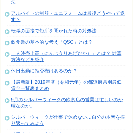
法
アルバイトの制服・ユニフォームは最後どうやって返
す？
転職の面接で短所を聞かれた時の対処法
飲食業の基本的な考え「QSC」とは？
「人時売上高（にんじうりあげだか）」とは？ 計算
方法などを紹介
休日出勤に拒否権はあるのか？
【最新版】2019年度（令和元年）の都道府県別最低
賃金一覧表まとめ
9月のシルバーウィークの飲食店の営業は忙しいのか
暇なのか。
シルバーウィークが仕事で休めない…自分の本音を振
り返ってみよう