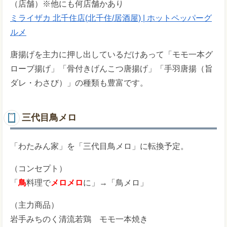
（店舗）※他にも何店舗かあり
ミライザカ 北千住店(北千住/居酒屋) | ホットペッパーグ
ルメ
唐揚げを主力に押し出しているだけあって「モモ一本グ
ローブ揚げ」「骨付きげんこつ唐揚げ」「手羽唐揚（旨
ダレ・わさび）」の種類も豊富です。
三代目鳥メロ
「わたみん家」を「三代目鳥メロ」に転換予定。
（コンセプト）
「
鳥
料理で
メロメロ
に」→「鳥メロ」
（主力商品）
岩手みちのく清流若鶏 モモ一本焼き