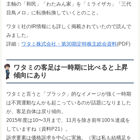
主軸の「和民」「わたみん家」を「ミライザカ」「三代
目鳥メロ」に転換転換していくとのこと。
ワタミ社のIR情報にも詳しく掲載されていたので読んで
みました。
詳細：
ワタミ株式会社・第30期定時株主総会資料
(PDF)
ワタミの客足は一時期に比べると上昇
傾向にあり
ワタミと言うと「ブラック」的なイメージが強く一時期
は不買運動なんかも起こっているのが話題になりました
が、客足自体は戻り傾向。
2015年度は10〜3月まで、11月を除き前年100％達成を
していますね（資料P21）。
訴求要素は価格訴求を中心に実施。（実は私も結構足を