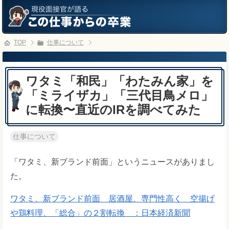
TOP
仕事について
ワタミ「和民」「わたみん家」を
「ミライザカ」「三代目鳥メロ」
に転換〜直近のIRを調べてみた
仕事について
「ワタミ、新ブランド前面」というニュースがありまし
た。
ワタミ、新ブランド前面 居酒屋、専門性高く 空揚げ
や鶏料理、「総合」の２割転換 ：日本経済新聞