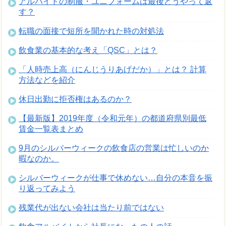
アルバイトの制服・ユニフォームは最後どうやって返
す？
転職の面接で短所を聞かれた時の対処法
飲食業の基本的な考え「QSC」とは？
「人時売上高（にんじうりあげだか）」とは？ 計算
方法などを紹介
休日出勤に拒否権はあるのか？
【最新版】2019年度（令和元年）の都道府県別最低
賃金一覧表まとめ
9月のシルバーウィークの飲食店の営業は忙しいのか
暇なのか。
シルバーウィークが仕事で休めない…自分の本音を振
り返ってみよう
残業代が出ない会社は当たり前ではない