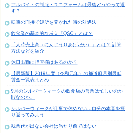
アルバイトの制服・ユニフォームは最後どうやって返
す？
転職の面接で短所を聞かれた時の対処法
飲食業の基本的な考え「QSC」とは？
「人時売上高（にんじうりあげだか）」とは？ 計算
方法などを紹介
休日出勤に拒否権はあるのか？
【最新版】2019年度（令和元年）の都道府県別最低
賃金一覧表まとめ
9月のシルバーウィークの飲食店の営業は忙しいのか
暇なのか。
シルバーウィークが仕事で休めない…自分の本音を振
り返ってみよう
残業代が出ない会社は当たり前ではない