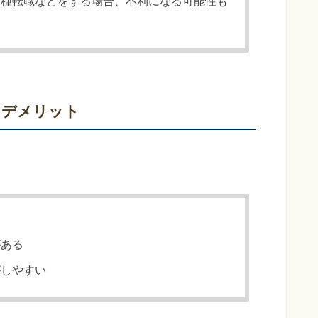
業種転職などをする場合、不利になる可能性も
）
・デメリット
る
がある
がしやすい