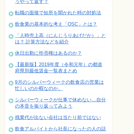
うやって返す？
転職の面接で短所を聞かれた時の対処法
飲食業の基本的な考え「QSC」とは？
「人時売上高（にんじうりあげだか）」と
は？ 計算方法などを紹介
休日出勤に拒否権はあるのか？
【最新版】2019年度（令和元年）の都道
府県別最低賃金一覧表まとめ
9月のシルバーウィークの飲食店の営業は
忙しいのか暇なのか。
シルバーウィークが仕事で休めない…自分
の本音を振り返ってみよう
残業代が出ない会社は当たり前ではない
飲食アルバイトから社長になったの人の話