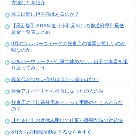
方法などを紹介
休日出勤に拒否権はあるのか？
【最新版】2019年度（令和元年）の都道府県別最低
賃金一覧表まとめ
9月のシルバーウィークの飲食店の営業は忙しいのか
暇なのか。
シルバーウィークが仕事で休めない…自分の本音を振
り返ってみよう
残業代が出ない会社は当たり前ではない
飲食アルバイトから社長になったの人の話
飲食店の「社員登用あり」って実際のところどうな
の？
【だるい】お盆休み明けで仕事が憂鬱な時の対処法
8月からの転職活動をするなら今すぐ。