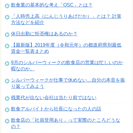
飲食業の基本的な考え「QSC」とは？
「人時売上高（にんじうりあげだか）」とは？ 計算
方法などを紹介
休日出勤に拒否権はあるのか？
【最新版】2019年度（令和元年）の都道府県別最低
賃金一覧表まとめ
9月のシルバーウィークの飲食店の営業は忙しいのか
暇なのか。
シルバーウィークが仕事で休めない…自分の本音を振
り返ってみよう
残業代が出ない会社は当たり前ではない
飲食アルバイトから社長になったの人の話
飲食店の「社員登用あり」って実際のところどうな
の？