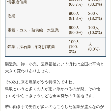
情報通信業
(66.7%)
(33.3%)
900人
200人
漁業
(81.8%)
(18.2%)
900人
100人
電気・ガス・熱供給・水道業
(90.0%)
(10.0%)
100人
人
鉱業，採石業，砂利採取業
(100.
(0.0%)
0%)
製造業、卸・小売、医療福祉という流れは全国の平均と
大きく変わりありません。
その次に来る農業がやや特徴的ですね。
鳥取というと多くの人が思い浮かべるのが梨。その他、
すいかやらっきょうなども全国有数の生産地です。
若い働き手で男性が多いのもこうした産業が盛んなのが