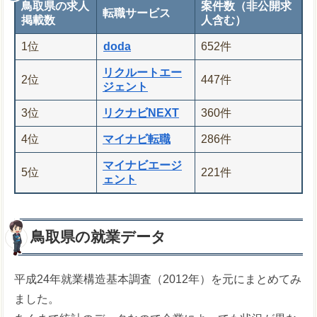
鳥取県の求人
案件数（非公開求
転職サービス
掲載数
人含む）
1位
doda
652件
リクルートエー
2位
447件
ジェント
3位
リクナビNEXT
360件
4位
マイナビ転職
286件
マイナビエージ
5位
221件
ェント
鳥取県の就業データ
平成24年就業構造基本調査（2012年）を元にまとめてみ
ました。