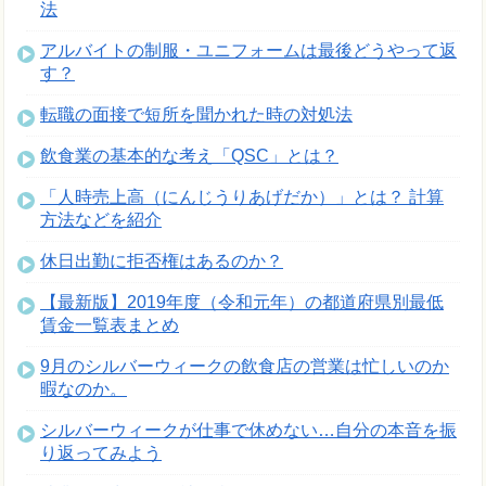
法
アルバイトの制服・ユニフォームは最後どうやって返
す？
転職の面接で短所を聞かれた時の対処法
飲食業の基本的な考え「QSC」とは？
「人時売上高（にんじうりあげだか）」とは？ 計算
方法などを紹介
休日出勤に拒否権はあるのか？
【最新版】2019年度（令和元年）の都道府県別最低
賃金一覧表まとめ
9月のシルバーウィークの飲食店の営業は忙しいのか
暇なのか。
シルバーウィークが仕事で休めない…自分の本音を振
り返ってみよう