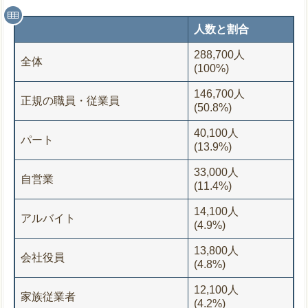
人数と割合
288,700人
全体
(100%)
146,700人
正規の職員・従業員
(50.8%)
40,100人
パート
(13.9%)
33,000人
自営業
(11.4%)
14,100人
アルバイト
(4.9%)
13,800人
会社役員
(4.8%)
12,100人
家族従業者
(4.2%)